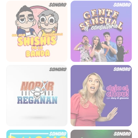
Shishis pa la banda
Gente sensual el
consultorio
No por que nos regañan
Deja el chou
Bueno bueno
UNNOTICED