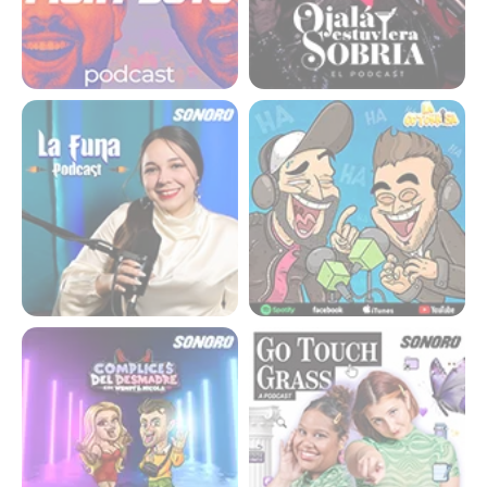
La funa
La Cotorrisa
Complices del desmadre
Go touch grass