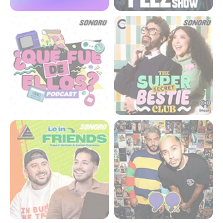
¿Qué Fue de Ellos?
The super secret bestie
club
IE in friends
99%