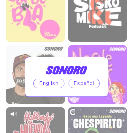
Kickback Crew
Noche de chicxs
English
Español
Hablando Huevadas
Nace una leyenda:
Chespirito