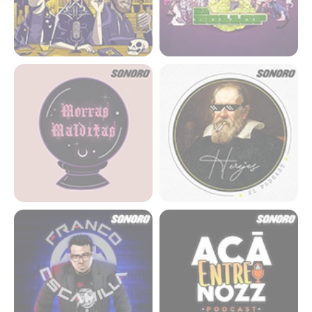
Morras Malditas
HEREJES: EL PODCAST
Franco Escamilla Canal
Acá entre nozz
Oficial