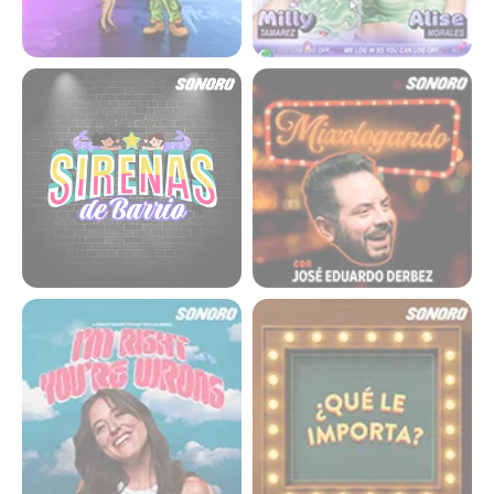
Sirenas de Barrio
Mixologando
I´m Right You´re Wrong
¿Qué le importa? Con Capí
Pérez