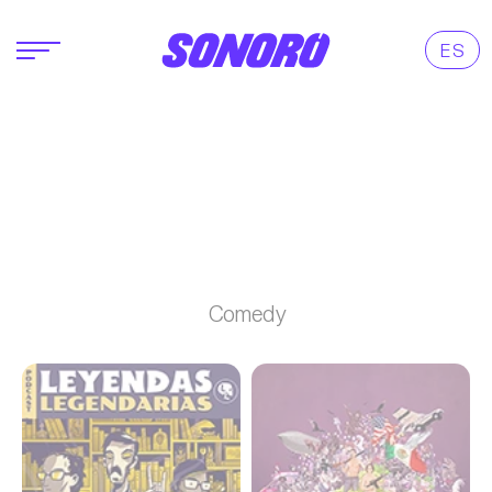
ES
Comedy
Leyendas Legendarias
El Dollop