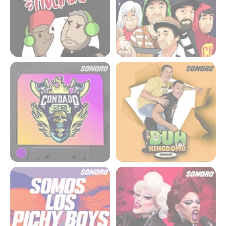
Condado 20
Duh Kingdumb
Somos los pichy boys
Ojalá estuviera sobria