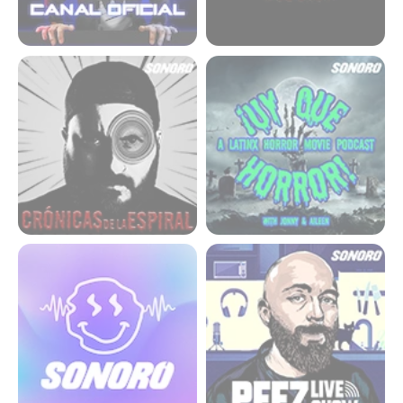
Crónicas de la espiral
¡Uy que horror! A Latinx
horror movie podcast
Sonoro Podcast
Peez Live Show